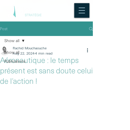
Post
Show all
Rachid Mouchaouche
Show all
Aug 22, 2024
4 min read
Aéronautique : le temps
Publications
présent est sans doute celui
de l’action !