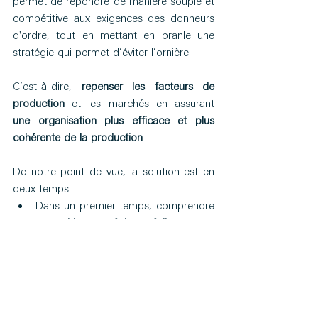
permet de répondre de manière souple et 
compétitive aux exigences des donneurs 
d'ordre, tout en mettant en branle une 
stratégie qui permet d’éviter l’ornière. 
C’est-à-dire, 
repenser les facteurs de 
production
 et les marchés en assurant 
une organisation plus efficace et plus 
cohérente de la production
.
De notre point de vue, la solution est en 
deux temps.
Dans un premier temps, comprendre 
sa 
position stratégique réelle 
vis-à-vis 
de tous ses parties-prenantes 
(salariés, clients, fournisseur, 
concurrents),
Dans un second temps, 
repenser sa 
stratégie globale
 pour, non 