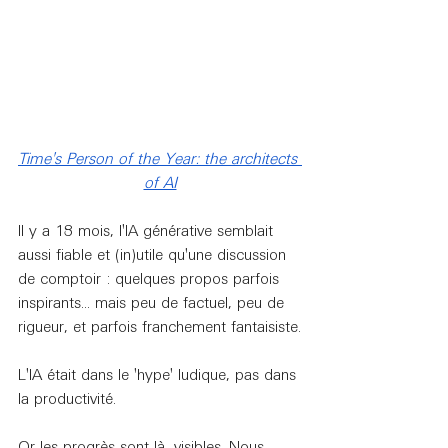
Time's Person of the Year: the architects 
of AI
Il y a 18 mois, l'IA générative semblait 
aussi fiable et (in)utile qu'une discussion 
de comptoir : quelques propos parfois 
inspirants... mais peu de factuel, peu de 
rigueur, et parfois franchement fantaisiste.
L'IA était dans le 'hype' ludique, pas dans 
la productivité.
Or les progrès sont là, visibles. Nous 