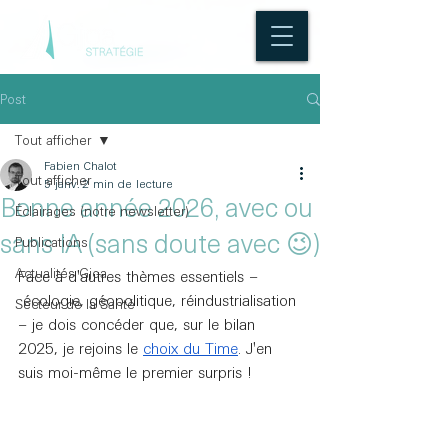
Post
Tout afficher
Fabien Chalot
Tout afficher
5 janv.
2 min de lecture
Bonne année 2026, avec ou
Éclairages (notre newsletter)
sans IA (sans doute avec 😉)
Publications
Actualités Gjoa
Face à d'autres thèmes essentiels –
 écologie, géopolitique, réindustrialisation 
Secteur de la Santé
– je dois concéder que, sur le bilan 
2025, je rejoins le 
choix du Time
. J'en 
suis moi-même le premier surpris !