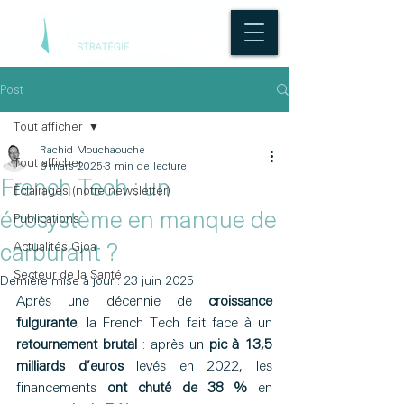
Post
Tout afficher
Rachid Mouchaouche
Tout afficher
6 mars 2025
3 min de lecture
French Tech : un
Éclairages (notre newsletter)
écosystème en manque de
Publications
Actualités Gjoa
carburant ?
Secteur de la Santé
Dernière mise à jour :
23 juin 2025
Après une décennie de 
croissance 
fulgurante
, la French Tech fait face à un 
retournement brutal 
: après un 
pic à 13,5 
milliards d’euros
 levés en 2022, les 
financements 
ont chuté de 38 %
 en 