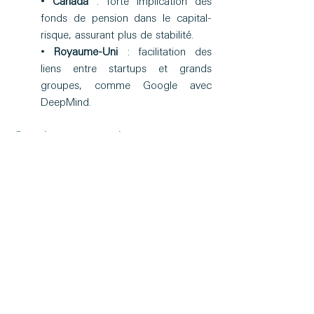
• 
Canada
 : forte implication des 
fonds de pension dans le capital-
risque, assurant plus de stabilité. 
• 
Royaume-Uni
 : facilitation des 
liens entre startups et grands 
groupes, comme Google avec 
DeepMind. 
Quelques pistes pour 
éviter un décrochage 
irréversible 
L’intelligence artificielle et les technologies 
émergentes ne sont pas seulement des 
innovations, mais les 
infrastructures 
économiques de demain.
 Si la France 
veut conserver son rôle dans cette 
transformation, elle doit 
accélérer son 