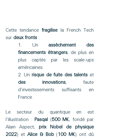
Cette tendance 
fragilise 
la French Tech 
sur 
deux fronts
 : 
1. Un 
assèchement des 
financements étrangers
, de plus en 
plus captés par les scale-ups 
américaines. 
2. Un 
risque de fuite des talents 
et 
des innovations
, faute 
d’investissements suffisants en 
France. 
Le secteur du quantique en est 
l’illustration : 
Pasqal 
(
500 M€
, fondé par 
Alain Aspect, 
prix Nobel de physique 
2022
) et 
Alice & Bob
 (
100 M€
) ont dû 