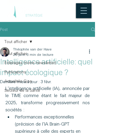
Post
Tout afficher
Théophile van der Have
Tout afficher
26 janv.
6 min de lecture
Intelligence artificielle: quel
Éclairages (notre newsletter)
impact écologique ?
Publications
Actualités Gjoa
Dernière mise à jour :
3 févr.
L’intelligence artificielle (IA), annoncée par 
Secteur de la Santé
le TIME comme étant le fait majeur de 
2025, transforme progressivement nos 
sociétés :
Performances exceptionnelles 
(précision de l’IA Brain-GPT 
supérieure à celle des experts en 