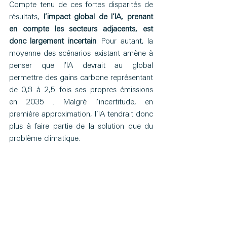
Compte tenu de ces fortes disparités de 
résultats, 
l’impact global de l’IA, prenant 
en compte les secteurs adjacents, est 
donc largement incertain
. Pour autant, la 
moyenne des scénarios existant amène à 
penser que l'IA devrait au global 
permettre des gains carbone représentant 
de 0,8 à 2,5 fois ses propres émissions 
en 2035 . Malgré l’incertitude, en 
première approximation, l’IA tendrait donc 
plus à faire partie de la solution que du 
problème climatique.
Conclusion
L’IA est donc un des rares secteurs dont 
les émissions sont amenées à fortement 