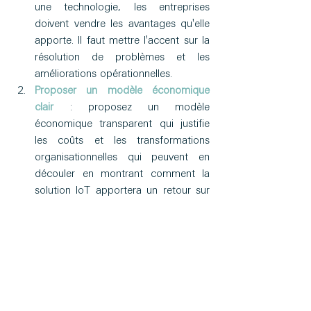
une technologie, les entreprises 
doivent vendre les avantages qu'elle 
apporte. Il faut mettre l'accent sur la 
résolution de problèmes et les 
améliorations opérationnelles.
Proposer un modèle économique 
clair
 : proposez un modèle 
économique transparent qui justifie 
les coûts et les transformations 
organisationnelles qui peuvent en 
découler en montrant comment la 
solution IoT apportera un retour sur 
investissement tangible.
Descendre sur la chaîne de valeur
 : 
une approche qui intègre 
verticalement la solution IoT avec un 
service à valeur ajouté pour les 
métiers peut aider à capturer une 
valeur plus importante.