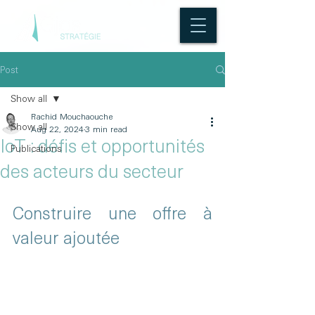
Post
Show all
Rachid Mouchaouche
Show all
Aug 22, 2024
3 min read
IoT : défis et opportunités
Publications
des acteurs du secteur
Construire une offre à 
valeur ajoutée