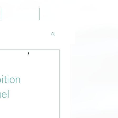
Publications
Contacts
ition
uel