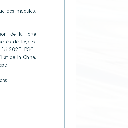
age des modules, 
ison de la forte 
cités déployées. 
’ici 2025, PGCL 
Est de la Chine, 
pe..!
ces :