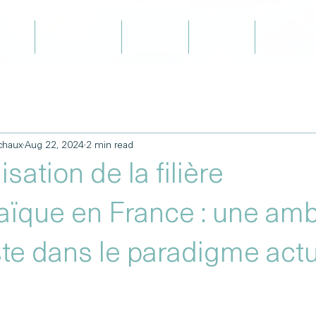
ome
Expertise
Norge
About
Team
chaux
Aug 22, 2024
2 min read
isation de la filière
aïque en France : une amb
ste dans le paradigme act