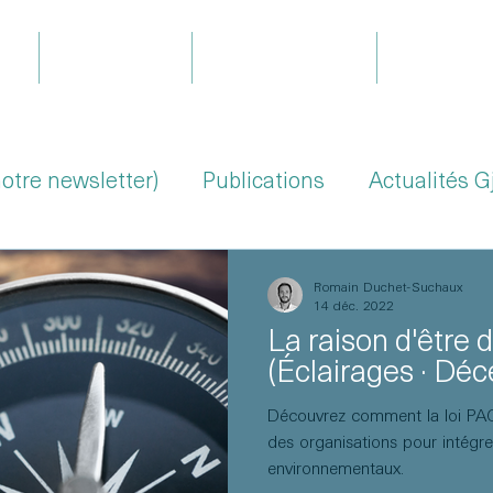
il
Expertises
Le projet Gjoa
Équipe
notre newsletter)
Publications
Actualités G
Romain Duchet-Suchaux
14 déc. 2022
La raison d'être 
(Éclairages · Dé
Découvrez comment la loi PACTE
des organisations pour intégr
environnementaux.