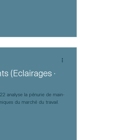
ts (Éclairages ·
022 analyse la pénurie de main-
miques du marché du travail.