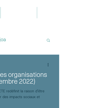
Publications
Contact
joa
des organisations
cembre 2022)
 redéfinit la raison d'être
er des impacts sociaux et