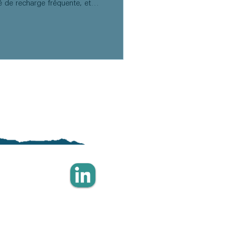
é de recharge fréquente, et
ycles de charge/décharge. Pour
iles modernes, en particulier
entation fiable sur de très
ronnements difficiles d'accès,
défi stratégique majeur.