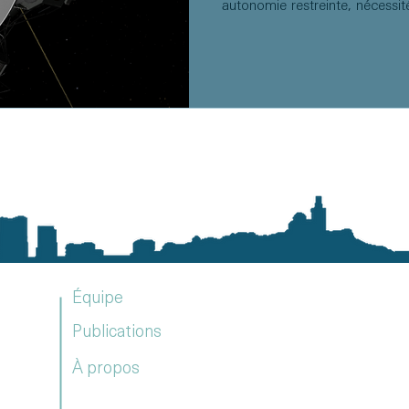
autonomie restreinte, nécessit
durée de vie limitée par les c
de nombreuses applications civ
celles qui nécessitent une alim
longues périodes dans des envi
ces limitations constituent un 
Équipe
Publications
À propos