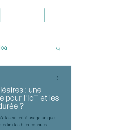
Publications
Contact
joa
léaires : une
e pour l'IoT et les
durée ?
qu'elles soient à usage unique
es limites bien connues :