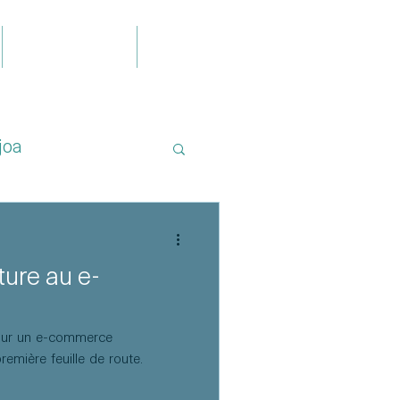
Publications
Contact
joa
ture au e-
pour un e-commerce
emière feuille de route.