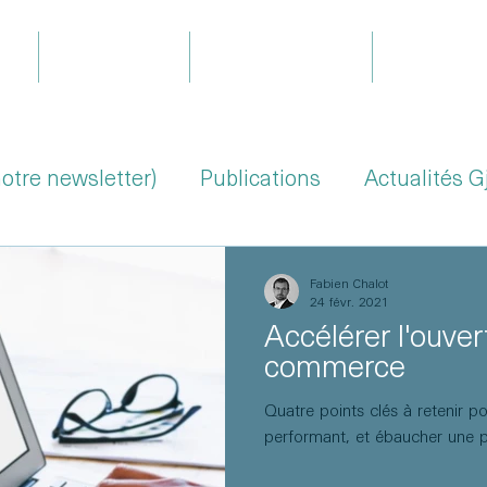
il
Expertises
Le projet Gjoa
Équipe
notre newsletter)
Publications
Actualités G
Fabien Chalot
24 févr. 2021
Accélérer l'ouver
commerce
Quatre points clés à retenir 
performant, et ébaucher une pr