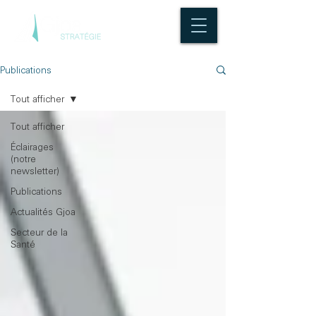
Publications
Tout afficher
Tout afficher
Éclairages
(notre
newsletter)
Publications
Actualités Gjoa
Secteur de la
Santé