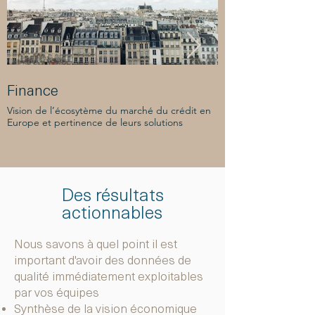
Finance
Aéronautique
Vision de l’écosytème du marché du crédit en
comprendre l’impact 
Europe et pertinence de leurs solutions
des sièges d’avion po
ans
Des résultats
actionnables
Nous savons à quel point il est
important d'avoir des données de
qualité immédiatement exploitables
par vos équipes
Synthèse de la vision économique