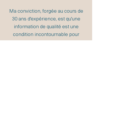
Ma conviction, forgée au cours de
30 ans d'expérience, est qu'une
information de qualité est une
condition incontournable pour
prendre de bonnes décisions.
Dans un monde d'information
pléthorique et imparfaite, mon
ambition et mon métier est
d'apporter une vision précise et
complète de la réalité et de votre
environnement économique.
Norge est le prolongement de
cette conviction.