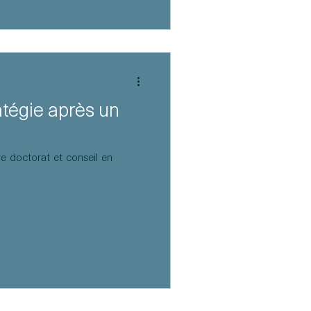
atégie après un
re doctorat et conseil en