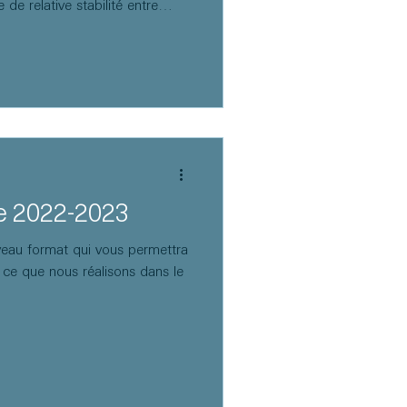
de relative stabilité entre
e croissance solide et des
 a radicalement changé. L'effet
 combiné à la crise de
ation et une hausse des taux, ce
reuses structures face à des
ce 2022-2023
eau format qui vous permettra
 ce que nous réalisons dans le