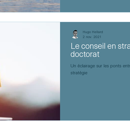
Hugo Hellard
2 nov. 2021
Le conseil en str
doctorat
Un éclairage sur les ponts ent
stratégie