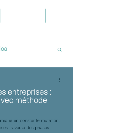
Publications
Contact
joa
 entreprises :
r avec méthode
mique en constante mutation,
aises traverse des phases