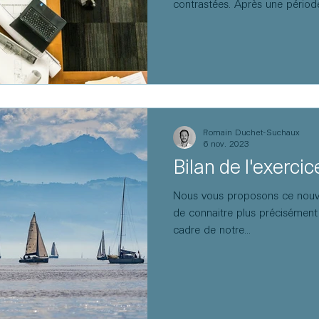
contrastées. Après une période 
2015 et 2019, marquée par un
taux d'intérêt bas, le paysage
de « rattrapage » post-COVID,
l'énergie ont entraîné une infl
qui place aujourd'hui de nomb
défis majeurs.
Romain Duchet-Suchaux
6 nov. 2023
Bilan de l'exerci
Nous vous proposons ce nouv
de connaitre plus précisément
cadre de notre...