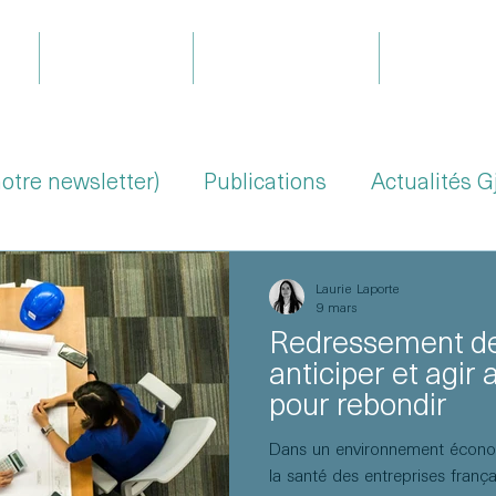
il
Expertises
Le projet Gjoa
Équipe
notre newsletter)
Publications
Actualités G
Laurie Laporte
9 mars
Redressement des
anticiper et agi
pour rebondir
Dans un environnement écono
la santé des entreprises franç