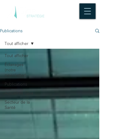
Publications
Tout afficher
Tout afficher
Éclairages
(notre
newsletter)
Publications
Actualités Gjoa
Secteur de la
Santé