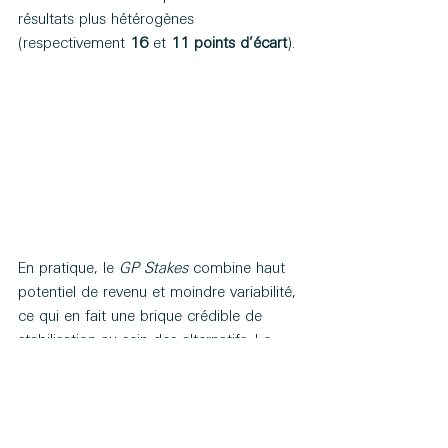
résultats plus hétérogènes 
(respectivement 
16
 et 
11 points d’écart
).
En pratique, le 
GP Stakes
 combine haut 
potentiel de revenu et moindre variabilité, 
ce qui en fait une brique crédible de 
stabilisation au sein des alternatifs. Le 
Buyout
 demeure le moteur de 
performance, tandis que 
VC
 et 
Growth
relèvent davantage d’expositions 
opportunistes et plus risquées.