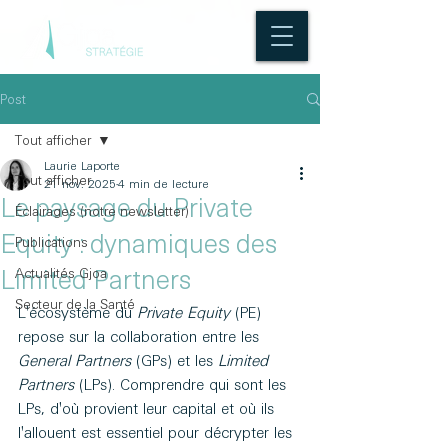
Post
Tout afficher
Laurie Laporte
Tout afficher
21 nov. 2025
4 min de lecture
Le paysage du Private
Éclairages (notre newsletter)
Equity : dynamiques des
Publications
Actualités Gjoa
Limited Partners
Secteur de la Santé
L'écosystème du 
Private Equity
 (PE) 
repose sur la collaboration entre les 
General Partners
 (GPs) et les 
Limited 
Partners
 (LPs). Comprendre qui sont les 
LPs, d'où provient leur capital et où ils 
l'allouent est essentiel pour décrypter les 