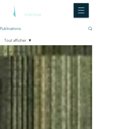
Publications
Tout afficher
Tout afficher
Éclairages
(notre
newsletter)
Publications
Actualités Gjoa
Secteur de la
Santé