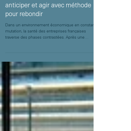
Redressement des entreprises :
anticiper et agir avec méthode
pour rebondir
Dans un environnement économique en constante
mutation, la santé des entreprises françaises
traverse des phases contrastées. Après une
période de relative stabilité entre 2015 et 2019,
marquée par une croissance solide et des taux
d'intérêt bas, le paysage a radicalement changé.
L'effet de « rattrapage » post-COVID, combiné à la
crise de l'énergie ont entraîné une inflation et une
hausse des taux, ce qui place aujourd'hui de
nombreuses structures face à des défis majeurs.