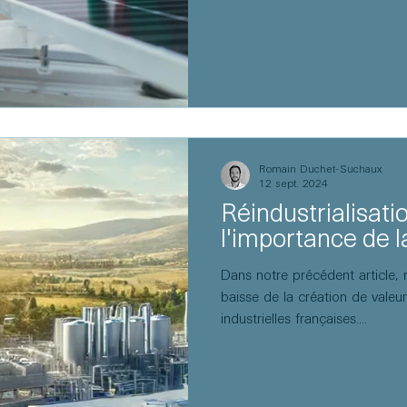
Romain Duchet-Suchaux
12 sept. 2024
Réindustrialisati
l'importance de l
Dans notre précédent article, 
baisse de la création de valeu
industrielles françaises....