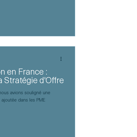
on en France :
a Stratégie d'Offre
nous avions souligné une
r ajoutée dans les PME