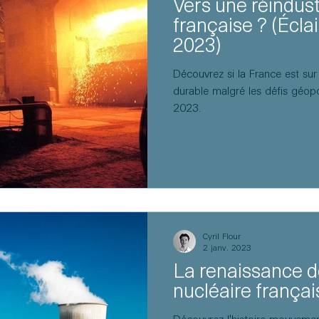
Vers une réindust
française ? (Écla
2023)
Découvrez si la France est sur 
durable malgré les défis géopo
2023.
Cyril Flour
2 janv. 2023
La renaissance de
nucléaire français