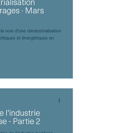
rialisation
irages · Mars
la voie d'une réindustrialisation
litiques et énergétiques en
 l'industrie
e - Partie 2