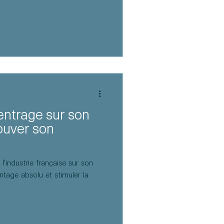
centrage sur son
rouver son
'industrie française sur son
ntage absolu et stimuler la