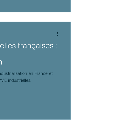
lles françaises :
a
n
dustrialisation en France et
ME industrielles.