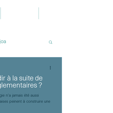
Publications
Contact
joa
 à la suite de
lementaires ?
gie n’a jamais été aussi
çaises peinent à construire une