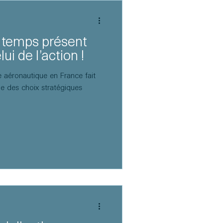
e temps présent
ui de l’action !
e aéronautique en France fait
ge des choix stratégiques