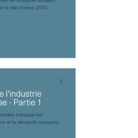
ée de l'industrie nucléaire
ec le plan France 2030.
 l'industrie
e - Partie 1
ucléaire française est
tion et la demande croissante