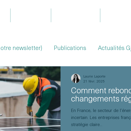
il
Expertises
Le projet Gjoa
Équipe
notre newsletter)
Publications
Actualités G
Laurie Laporte
21 févr. 2025
Comment rebondir
changements rég
En France, le secteur de l’éner
incertain. Les entreprises fran
stratégie claire...