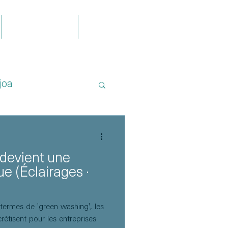
Publications
Contact
joa
 devient une
e (Éclairages ·
termes de 'green washing', les
étisent pour les entreprises.