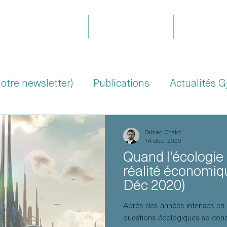
il
Expertises
Le projet Gjoa
Équipe
notre newsletter)
Publications
Actualités G
Fabien Chalot
14 déc. 2020
Quand l'écologie
réalité économiqu
Déc 2020)
Après des années intenses en 
questions écologiques se concr