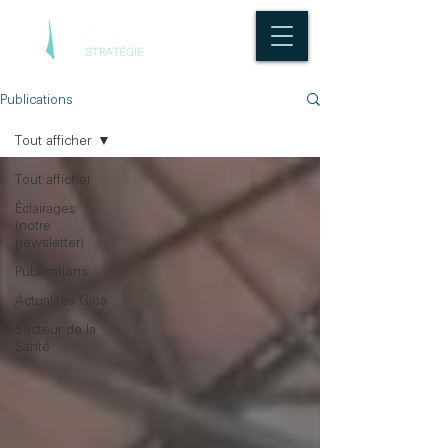
Publications
Tout afficher
Tout afficher
Éclairages
(notre
newsletter)
Publications
Actualités Gjoa
Secteur de la
Santé