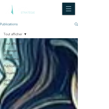
Publications
Tout afficher
Tout afficher
Éclairages
(notre
newsletter)
Publications
Actualités Gjoa
Secteur de la
Santé