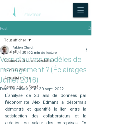
Post
Tout afficher
Fabien Chalot
Tout afficher
5 juil. 2016
2 min de lecture
Vers d'autres modèles de
Éclairages (notre newsletter)
management ? (Éclairages ·
Publications
Actualités Gjoa
Juillet 2016)
Secteur de la Santé
Dernière mise à jour :
30 sept. 2022
L'analyse de 28 ans de données par 
l'économiste Alex Edmans a désormais 
démontré et quantifié le lien entre la 
satisfaction des collaborateurs et la 
création de valeur des entreprises. Or 