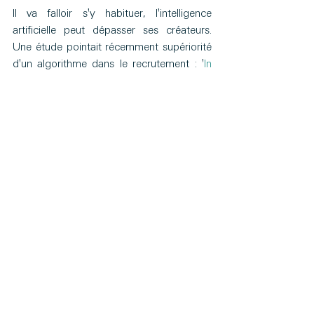
Il va falloir s'y habituer, l'intelligence 
artificielle peut dépasser ses créateurs. 
Une étude pointait récemment supériorité 
d'un algorithme dans le recrutement : '
In 
Hiring, Algorithms Beat Instinct
'.
Plus ambitieux, des concepts comme le 
système 'sociométrique' de la start-up 
'humanize', mis en avant par l'article 
'
Organizing for the future
' de McKinsey, 
posent de sérieuses questions éthiques: 
Jusqu'où peut-on 'digitaliser' l'activité 
humaine ?
Éclairages (notre newsletter)