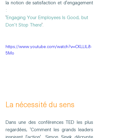
la notion de satisfaction et d'engagement 
: 
'
Engaging Your Employees Is Good, but 
Don’t Stop There
'.
https://www.youtube.com/watch?v=CKLLIL8-
5Mo
La nécessité du sens
Dans une des conférences TED les plus 
regardées, 'Comment les grands leaders 
inspirent l'action', Simon Sinek décrypte 