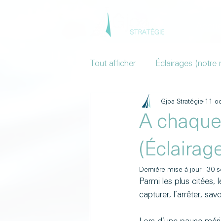
Accue
Tout afficher
Éclairages (notre 
Gjoa Stratégie
11 oc
A chaque 
(Éclairag
Dernière mise à jour :
30 s
Parmi les plus citées, 
capturer, l’arrêter, s