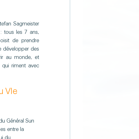
tefan Sagmeister 
: tous les 7 ans, 
isit de prendre 
e développer des 
rir au monde, et 
e qui riment avec 
 VIe 
du Général Sun 
des entre la 
ui du 