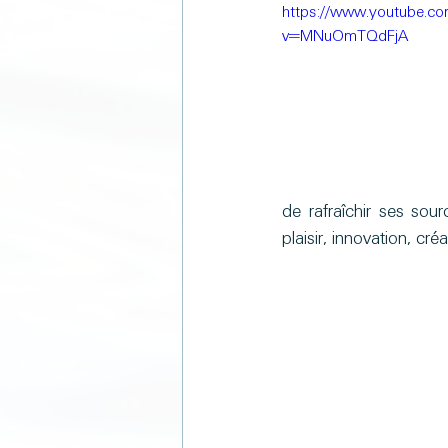
https://www.youtube.c
v=MNuOmTQdFjA
de rafraîchir ses sour
plaisir, innovation, cré