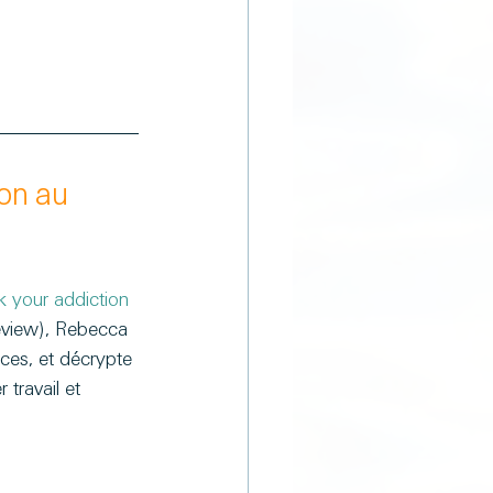
on au 
 your addiction 
eview), Rebecca 
ces, et décrypte 
r travail et 