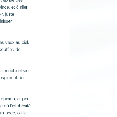
treprise des 
ace, et à aller 
r, juste 
laisser 
es yeux au ciel, 
ouffler, de 
sionnelle et vie 
spirer et de 
 opinion, et peut-
 où l’infobésité, 
ormance, où le 