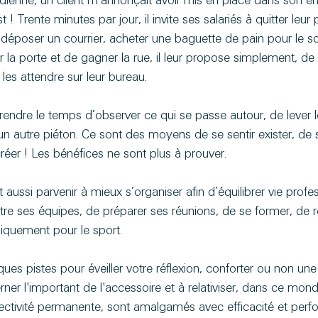
ienne, un client m’annonçait avoir mis en place dans son en
Trente minutes par jour, il invite ses salariés à quitter leur pl
, déposer un courrier, acheter une baguette de pain pour le soi
 la porte et de gagner la rue, il leur propose simplement, de 
 les attendre sur leur bureau.
prendre le temps d’observer ce qui se passe autour, de lever l
un autre piéton. Ce sont des moyens de se sentir exister, de s
éer ! Les bénéfices ne sont plus à prouver.
 aussi parvenir à mieux s’organiser afin d’équilibrer vie profes
tre ses équipes, de préparer ses réunions, de se former, de re
iquement pour le sport.
ques pistes pour éveiller votre réflexion, conforter ou non une
rner l'important de l'accessoire et à relativiser, dans ce monde
nnectivité permanente, sont amalgamés avec efficacité et perf