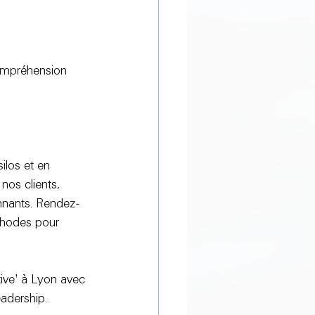
ompréhension 
ilos et en 
nos clients, 
onnants. Rendez-
thodes pour 
tive
' à Lyon avec 
adership.