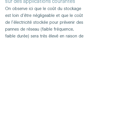
sur des applications courantes
On observe ici que le coût du stockage 
est loin d’être négligeable et que le coût 
de l’électricité stockée pour prévenir des 
pannes de réseau (faible fréquence, 
faible durée) sera très élevé en raison de 
la faible utilisation des systèmes réservés 
à ces applications; qui sont 
généralement couvertes par un électro 
générateur de secours. Dans le cas d’un 
stockage journalier pour alimenter un 
logement doté de panneaux 
photovoltaïques (300-400 décharges 
par an, entre 4h et 16h de décharge), le 
coût de l’électricité stockée serait situé 
entre 200 US$/MWh et 650 US$/MWh 
en 2040.
De nouvelles 