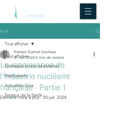
Post
Tout afficher
Romain Duchet-Suchaux
Tout afficher
21 oct. 2022
4 min de lecture
La renaissance de
Éclairages (notre newsletter)
l'industrie nucléaire
Publications
Actualités Gjoa
française - Partie 1
Secteur de la Santé
Dernière mise à jour :
30 juil. 2024