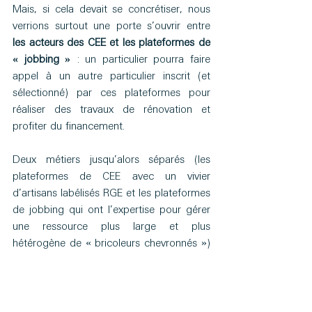
Mais, si cela devait se concrétiser, nous 
verrions surtout une porte s’ouvrir entre 
les acteurs des CEE et les plateformes de 
« jobbing »
 : un particulier pourra faire 
appel à un autre particulier inscrit (et 
sélectionné) par ces plateformes pour 
réaliser des travaux de rénovation et 
profiter du financement. 
Deux métiers jusqu’alors séparés (les 
plateformes de CEE avec un vivier 
d’artisans labélisés RGE et les plateformes 
de jobbing qui ont l’expertise pour gérer 
une ressource plus large et plus 
hétérogène de « bricoleurs chevronnés ») 
vont se retrouver en confrontation directe. 
Ouvrant ainsi la porte à la fois à 
une 
concurrence accrue mais également à 
des opportunités de développement ou 