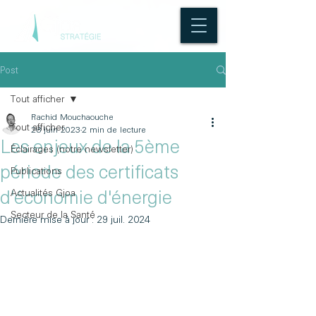
Post
Tout afficher
Rachid Mouchaouche
Tout afficher
28 juin 2023
2 min de lecture
Les enjeux de la 5ème
Éclairages (notre newsletter)
période des certificats
Publications
Actualités Gjoa
d'économie d'énergie
Secteur de la Santé
Dernière mise à jour :
29 juil. 2024