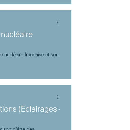
 nucléaire
e nucléaire française et son
tions (Éclairages ·
aison d'être des