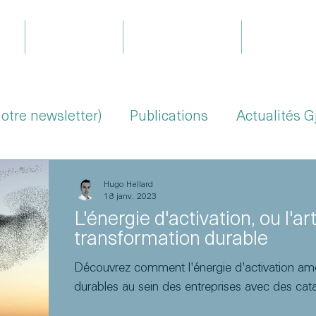
il
Expertises
Le projet Gjoa
Équipe
notre newsletter)
Publications
Actualités G
Hugo Hellard
18 janv. 2023
L'énergie d'activation, ou l'a
transformation durable
Découvrez comment l'énergie d'activation am
durables au sein des entreprises avec des cata