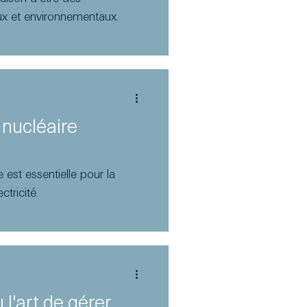
ux et environnementaux.
 nucléaire
 est essentielle pour la
tricité.
 l'art de gérer