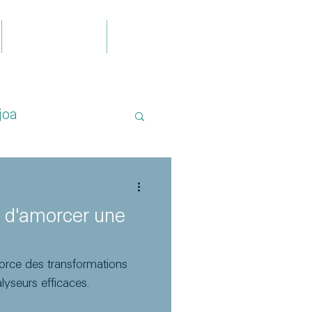
Publications
Contact
joa
rt d'amorcer une
orce des transformations
lyseurs efficaces.