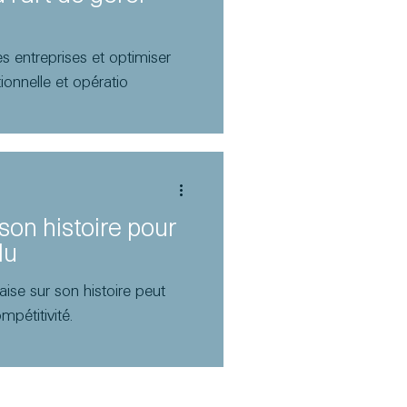
 entreprises et optimiser
tionnelle et opératio
 son histoire pour
lu
ise sur son histoire peut
mpétitivité.