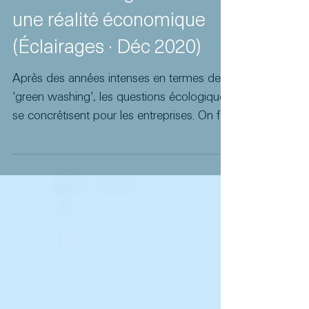
Fabien Chalot
14 déc. 2020
Quand l'écologie devient
une réalité économique
(Éclairages · Déc 2020)
Après des années intenses en termes de
'green washing', les questions écologiques
se concrétisent pour les entreprises. On fait
le point ?