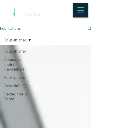
Publications
Tout afficher
Tout afficher
Éclairages
(notre
newsletter)
Publications
Actualités Gjoa
Secteur de la
Santé