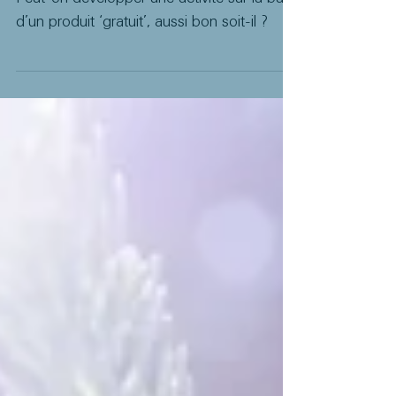
compatibles d’un business
pérenne ?
Peut-on développer une activité sur la base
d’un produit ‘gratuit’, aussi bon soit-il ?