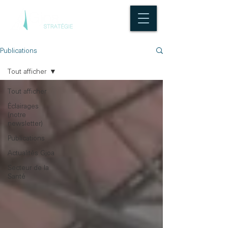
Publications
Tout afficher
Tout afficher
Éclairages
(notre
newsletter)
Publications
Actualités Gjoa
Secteur de la
Santé