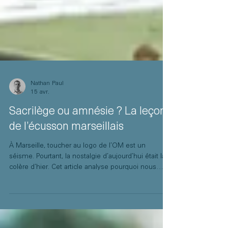
Nathan Paul
15 avr.
Sacrilège ou amnésie ? La leçon
de l’écusson marseillais
À Marseille, toucher au logo de l’OM est un
séisme. Pourtant, la nostalgie d’aujourd’hui était la
colère d’hier. Cet article analyse pourquoi nous
rejetons instinctivement la nouveauté et comment
le temps, ainsi que les succès partagés,
transforment un design contesté en symbole