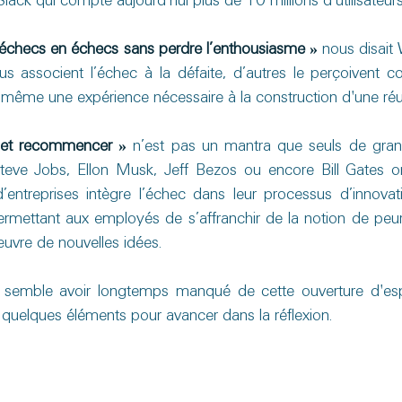
Slack qui compte aujourd’hui plus de 10 millions d'utilisateu
 d’échecs en échecs sans perdre l’enthousiasme »
 nous disait 
s associent l’échec à la défaite, d’autres le perçoivent
 même une expérience nécessaire à la construction d'une réu
r et recommencer »
 n’est pas un mantra que seuls de gran
teve Jobs, Ellon Musk, Jeff Bezos ou encore Bill Gates o
entreprises intègre l’échec dans leur processus d’innovat
permettant aux employés de s’affranchir de la notion de peur 
œuvre de nouvelles idées.
se semble avoir longtemps manqué de cette ouverture d'espr
 quelques éléments pour avancer dans la réflexion.