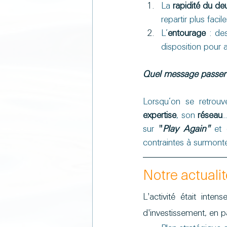
La 
rapidité du deu
repartir plus faci
L’
entourage
 : de
disposition pour 
Quel message passer 
Lorsqu’on se retrouve
expertise
, son 
réseau
.
sur 
"
Play Again"
 et 
contraintes à surmonter
Notre actualit
L'activité était inte
d'investissement, en p