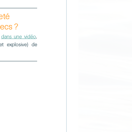
eté 
hecs ?
 
dans une vidéo
, 
t explosive) de 