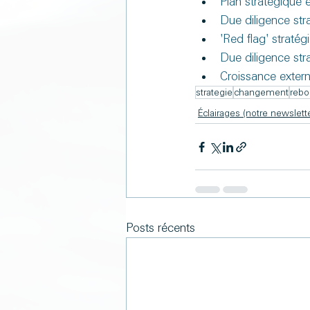
Plan stratégique e
Due diligence str
'Red flag' straté
Due diligence str
Croissance extern
strategie
changement
rebo
Éclairages (notre newslette
Posts récents