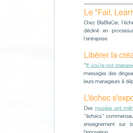
Le "Fail, Lea
Chez BlaBlaCar, l’éch
décliné en processu
l’entreprise.
Libérer la cr
"
If you’re not prepare
messages des dirigea
leurs manageurs à dépa
L'échec s'expo
Des 
musées ont mêm
"échecs" commerciaux e
enseignement sur la
l'innovation.