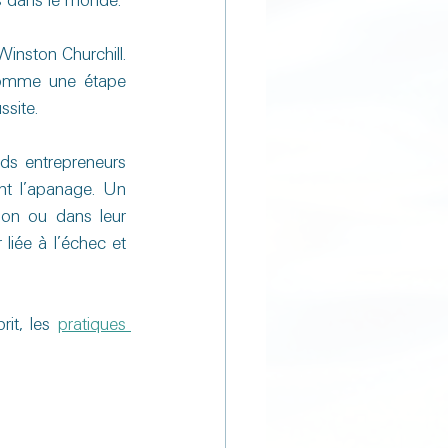
rs dans le monde.
Winston Churchill. 
 comme une étape 
ssite.
ds entrepreneurs 
nt l’apanage. Un 
ion ou dans leur 
liée à l’échec et 
it, les 
pratiques 