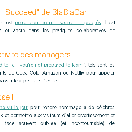
rn, Succeed" de BlaBlaCar 
ec est 
perçu comme une source de progrès
. Il est 
s et ancré dans les pratiques collaboratives de 
éativité des managers
d to fail, you’re not prepared to learn
", tels sont les 
nts de Coca-Cola, Amazon ou Netflix pour appeler 
sser leur peur de l’échec.
se !
e vu le jour
 pour rendre hommage à de célèbres 
t permettre aux visiteurs d'allier divertissement et 
 face souvent oubliée (et incontournable) de 