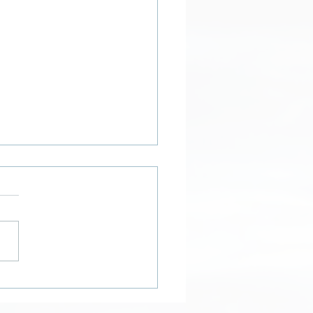
re et démesure de
ertitude (Éclairages ·
ier 2020)