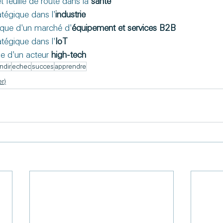
t feuille de route dans la 
santé
atégique dans l'
industrie
gique d'un marché d'
équipement et services B2B
atégique dans l'
IoT
e d'un acteur 
high-tech
ndir
echec
succes
apprendre
r)