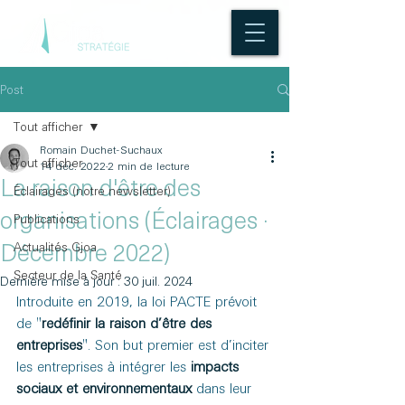
Post
Tout afficher
Romain Duchet-Suchaux
Tout afficher
14 déc. 2022
2 min de lecture
La raison d'être des
Éclairages (notre newsletter)
organisations (Éclairages ·
Publications
Actualités Gjoa
Décembre 2022)
Secteur de la Santé
Dernière mise à jour :
30 juil. 2024
Introduite en 2019, la loi PACTE prévoit 
de "
redéfinir la raison d’être des 
entreprises
". Son but premier est d’inciter 
les entreprises à intégrer les 
impacts 
sociaux et environnementaux
 dans leur 