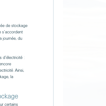
urée de stockage 
e s’accordent 
a journée, du 
d’électricité : 
encore 
ricité. Ainsi, 
kage, la 
tockage
ur certains 