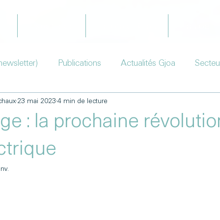
il
Expertises
Le projet Gjoa
Équipe
newsletter)
Publications
Actualités Gjoa
Secteu
chaux
23 mai 2023
4 min de lecture
ge : la prochaine révolutio
ectrique
anv.