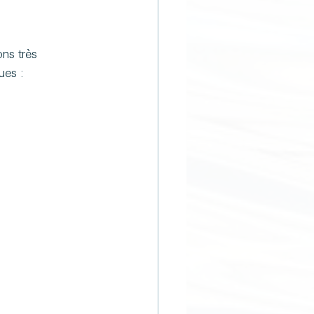
ns très 
ues :