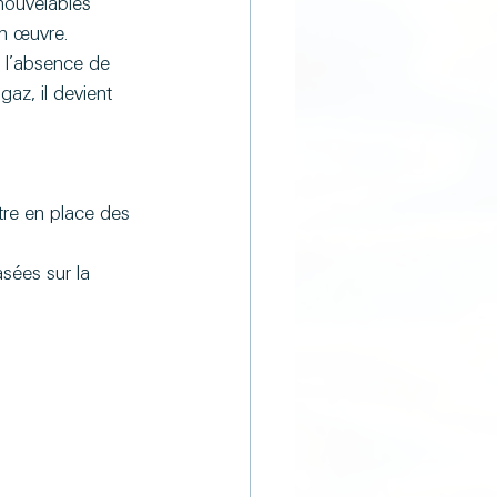
nouvelables 
en œuvre.
n l’absence de 
az, il devient 
re en place des 
asées sur la 