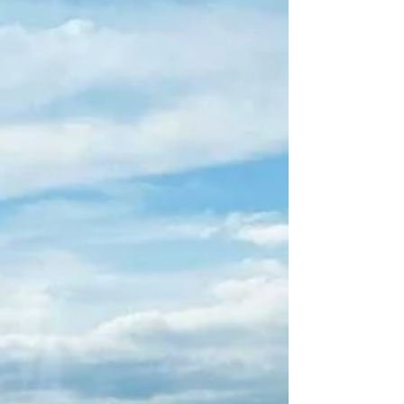
mois, l'IA générative semblait aussi fiable et (in)utile
qu'une discussion de comptoir : quelques propos
parfois inspirants... mais peu de factuel, peu de
rigueur, et parfois franchement fantaisiste. L'IA était
dans le 'hype' lud