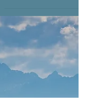
✨2025✨ : nouveau contexte,
nouveaux défis !
En cette période traditionnelle de réflexion avant de
plonger dans 2025, nous jetons un œil dans le
rétroviseur. La situation économique de fin 2024
semble empreinte d'une incertitude croissante. En
plus du contexte politique national, plusieurs
secteurs structurants de l'économie, comme la
sous-traitance aéronautique , l'automobile , et plus
généralement l'industrie manufacturière , sont
fortement impactés par un ralentissement qui
pourrait perdurer. Pourtant, malgré les