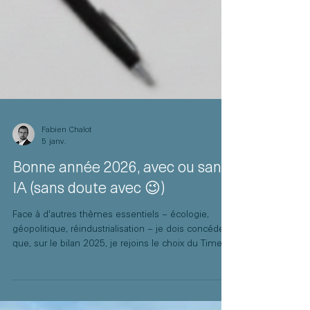
Fabien Chalot
5 janv.
Bonne année 2026, avec ou sans
IA (sans doute avec 😉)
Face à d'autres thèmes essentiels – écologie,
géopolitique, réindustrialisation – je dois concéder
que, sur le bilan 2025, je rejoins le choix du Time .
J'en suis moi-même le premier surpris ! Time's
Person of the Year: the architects of AI Il y a 18