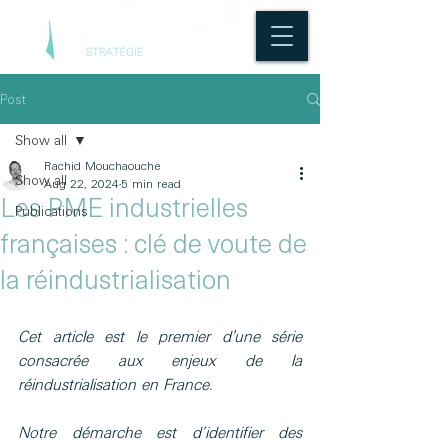
Post
Show all
Rachid Mouchaouche
Show all
Aug 22, 2024
5 min read
Les PME industrielles
Publications
françaises : clé de voute de
la réindustrialisation
Cet article est le premier d'une série 
consacrée aux enjeux de la 
réindustrialisation en France.
Notre démarche est d’identifier des 