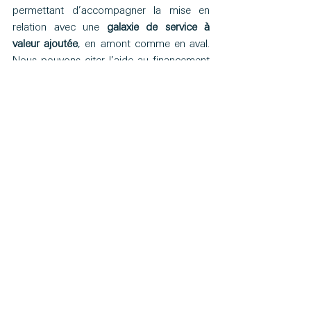
permettant d’accompagner la mise en 
relation avec une 
galaxie de service à 
valeur ajoutée
, en amont comme en aval. 
Nous pouvons citer l’aide au financement 
et à la gestion de projet, des outils 
marketing, une gestion de la 
contractualisation, des outils de 
facturation et de gestion de la trésorerie, 
etc. Modèle peu automatisable, ces 
acteurs gèrent généralement des flux 
relativement limités par rapports aux « 
générateurs de leads ». Nous retrouvons 
dans cette catégorie des « 
accompagnateurs » des spécialistes 
métiers. Citons par exemple 
OneManSupport et Comatch dans le 
conseil, Hemea et LittleWorker dans la 
rénovation de bâtiment, Remote pour le 
freelancing, ou encore LeHibou pour les 