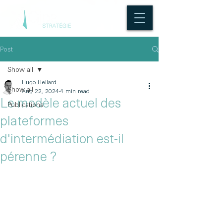
Post
Show all
Hugo Hellard
Show all
Aug 22, 2024
4 min read
Le modèle actuel des
Publications
plateformes
d'intermédiation est-il
pérenne ?