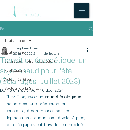
Post
Tout afficher
Joséphine Borie
Tout afficher
26 juil. 2023
2 min de lecture
Transition énergétique, un
Éclairages (notre newsletter)
sujet chaud pour l'été
Publications
Actualités Gjoa
(Éclairages · Juillet 2023)
Secteur de la Santé
Dernière mise à jour :
10 déc. 2024
Chez Gjoa, avoir un 
impact écologique
moindre est une préoccupation 
constante, à commencer par nos 
déplacements quotidiens : à vélo, à pied, 
toute l’équipe vient travailler en mobilité 